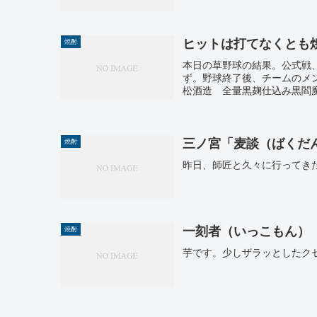
ヒットは打てなくとも
焼酎
本日の草野球の結果。公式戦
ず。野球終了後、チームのメ
松酒造 全量黒麹仕込み黒閻魔
三ノ宮「麦談（ばくだ
焼酎
昨日、師匠と久々に行ってき
一刻者（いっこもん）
焼酎
芋です。少しザラッとしたク