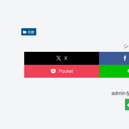
焼酎
シ
X
Pocket
admi