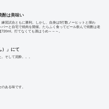
焼酎は美味い
、練習試合ともに勝利。しかし、自身は5打数ノーヒットと揮わ
ンバーと自宅で焼肉を開催。たらふく食ってビール飲んで焼酎は老
720ml。打てなくても酒はうめ～～～。
ん）」にて
た。そして泥酔。。。
セのある味です。