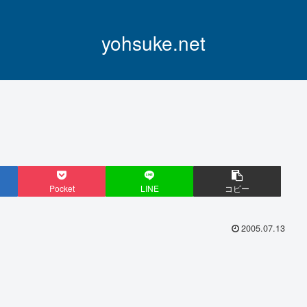
yohsuke.net
Pocket
LINE
コピー
2005.07.13