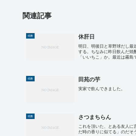
関連記事
休肝日
焼酎
明日、明後日と草野球だし最
する。ちなみに昨日飲んだ焼
「いいちこ」か。最近は霧島で
田苑の芋
焼酎
実家で飲んできました。
さつまちらん
焼酎
これを頂いた、とある友人に
だ時の香りに似てる」のだそ